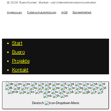
©
2026
. Buero Kunkel . Marken- und Unternehmenskommunikation
Impressum
Datenschutzerklärung
AGB
Barrierefreiheit
Close
Start
Menu
Bue­ro
Pro­jek­te
Kon­takt
Deutsch