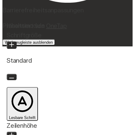
Barrierefreiheitsanpassungen
Inhaltsmodule
Präsentiert von
OneTap
Schriftgröße
Werkzeugleiste ausblenden
Standard
Lesbare Schrift
Zeilenhöhe