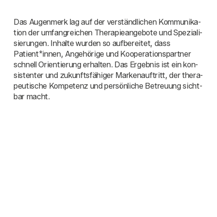
Das Augen­merk lag auf der ver­ständ­li­chen Kom­mu­ni­ka­
ti­on der umfang­rei­chen The­ra­pie­an­ge­bo­te und Spe­zia­li­
sie­run­gen. Inhal­te wur­den so auf­be­rei­tet, dass
Patient*innen, Ange­hö­ri­ge und Koope­ra­ti­ons­part­ner
schnell Ori­en­tie­rung erhal­ten. Das Ergeb­nis ist ein kon­
sis­ten­ter und zukunfts­fä­hi­ger Mar­ken­auf­tritt, der the­ra­
peu­ti­sche Kom­pe­tenz und per­sön­li­che Betreu­ung sicht­
bar macht.