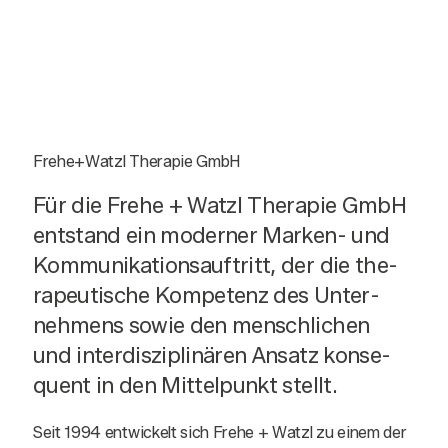
Frehe+Watzl The­ra­pie GmbH
Für die Fre­he + Watzl The­ra­pie GmbH
ent­stand ein moder­ner Mar­ken- und
Kom­mu­ni­ka­ti­ons­auf­tritt, der die the­
ra­peu­ti­sche Kom­pe­tenz des Unter­
neh­mens sowie den mensch­li­chen
und inter­dis­zi­pli­nä­ren Ansatz kon­se­
quent in den Mit­tel­punkt stellt.
Seit 1994 ent­wi­ckelt sich Fre­he + Watzl zu einem der