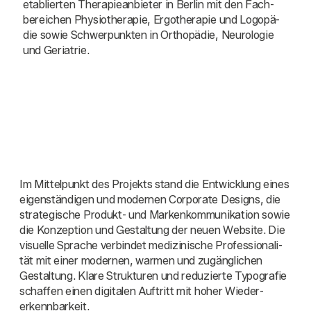
eta­blier­ten The­ra­pie­an­bie­ter in Ber­lin mit den Fach­
be­rei­chen Phy­sio­the­ra­pie, Ergo­the­ra­pie und Logo­pä­
die sowie Schwer­punk­ten in Ortho­pä­die, Neu­ro­lo­gie
und Ger­ia­trie.
Im Mit­tel­punkt des Pro­jekts stand die Ent­wick­lung eines
eigen­stän­di­gen und moder­nen Cor­po­ra­te Designs, die
stra­te­gi­sche Pro­dukt- und Mar­ken­kom­mu­ni­ka­ti­on sowie
die Kon­zep­ti­on und Gestal­tung der neu­en Web­site. Die
visu­el­le Spra­che ver­bin­det medi­zi­ni­sche Pro­fes­sio­na­li­
tät mit einer moder­nen, war­men und zugäng­li­chen
Gestal­tung. Kla­re Struk­tu­ren und redu­zier­te Typo­gra­fie
schaf­fen einen digi­ta­len Auf­tritt mit hoher Wie­der­
erkenn­bar­keit.